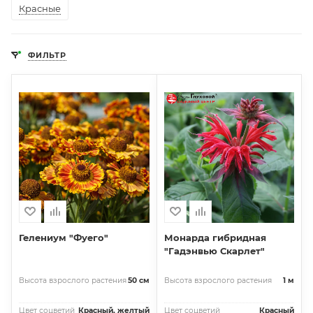
Красные
ФИЛЬТР
Гелениум "Фуего"
Монарда гибридная
"Гадэнвью Скарлет"
Высота взрослого растения
50 см
Высота взрослого растения
1 м
Цвет соцветий
Красный, желтый
Цвет соцветий
Красный