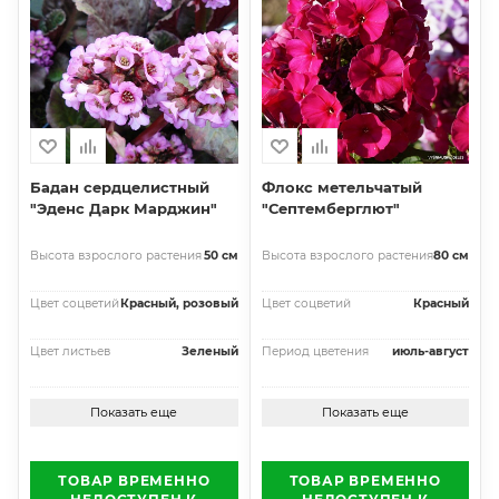
Бадан сердцелистный
Флокс метельчатый
"Эденс Дарк Марджин"
"Септемберглют"
Высота взрослого растения
50 см
Высота взрослого растения
80 см
Цвет соцветий
Красный, розовый
Цвет соцветий
Красный
Цвет листьев
Зеленый
Период цветения
июль-август
Показать еще
Показать еще
ТОВАР ВРЕМЕННО
ТОВАР ВРЕМЕННО