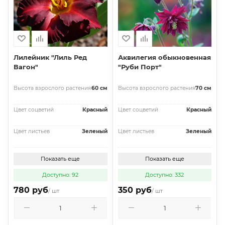
Лилейник "Лиль Ред
Аквилегия обыкновенная
Вагон"
"Руби Порт"
Высота взрослого растения
60 см
Высота взрослого растения
70 см
Цвет соцветий
Красный
Цвет соцветий
Красный
Цвет листьев
Зеленый
Цвет листьев
Зеленый
Показать еще
Показать еще
Доступно: 92
Доступно: 332
780 руб
350 руб
/ шт
/ шт