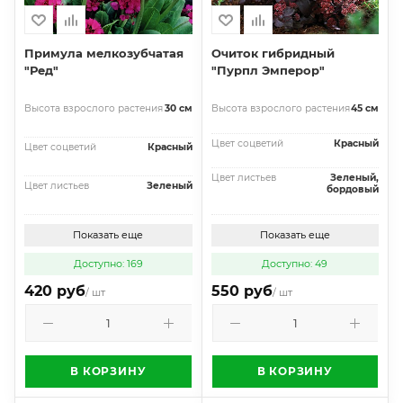
Примула мелкозубчатая
Очиток гибридный
"Ред"
"Пурпл Эмперор"
Высота взрослого растения
30 см
Высота взрослого растения
45 см
Цвет соцветий
Красный
Цвет соцветий
Красный
Цвет листьев
Зеленый,
Цвет листьев
Зеленый
бордовый
Показать еще
Показать еще
Доступно: 169
Доступно: 49
420 руб
550 руб
/ шт
/ шт
В КОРЗИНУ
В КОРЗИНУ