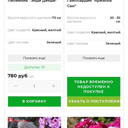
Лилейник "Энди Денди"
Гайллардия "Аризона
Сан"
Высота взрослого растения
70 см
Высота взрослого
20 - 30
растения
см
Цвет соцветий
Красный, желтый
Цвет соцветий
Красный, желтый
Цвет листьев
Зеленый
Цвет листьев
Зеленый
Показать еще
Показать еще
Доступно: 72
780 руб
/ шт
ТОВАР ВРЕМЕННО
НЕДОСТУПЕН К
ПОКУПКЕ
В КОРЗИНУ
УЗНАТЬ О ПОСТУПЛЕНИИ