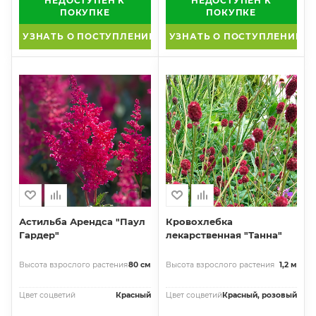
НЕДОСТУПЕН К
НЕДОСТУПЕН К
ПОКУПКЕ
ПОКУПКЕ
УЗНАТЬ О ПОСТУПЛЕНИИ
УЗНАТЬ О ПОСТУПЛЕНИИ
Астильба Арендса "Паул
Кровохлебка
Гардер"
лекарственная "Танна"
Высота взрослого растения
80 см
Высота взрослого растения
1,2 м
Цвет соцветий
Красный
Цвет соцветий
Красный, розовый