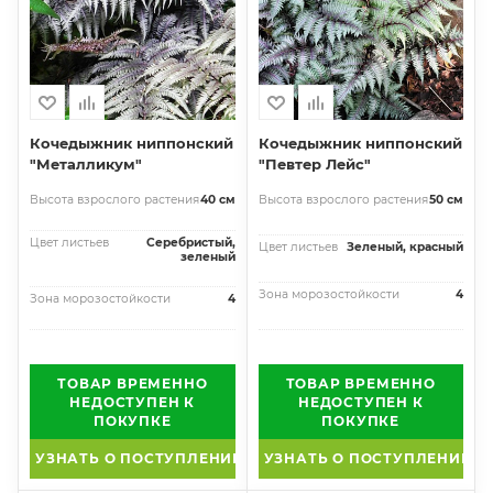
Кочедыжник ниппонский
Кочедыжник ниппонский
"Металликум"
"Певтер Лейс"
Высота взрослого растения
40 см
Высота взрослого растения
50 см
Цвет листьев
Серебристый,
Цвет листьев
Зеленый, красный
зеленый
Зона морозостойкости
4
Зона морозостойкости
4
ТОВАР ВРЕМЕННО
ТОВАР ВРЕМЕННО
НЕДОСТУПЕН К
НЕДОСТУПЕН К
ПОКУПКЕ
ПОКУПКЕ
УЗНАТЬ О ПОСТУПЛЕНИИ
УЗНАТЬ О ПОСТУПЛЕНИИ