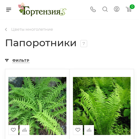
0
Цветы многолетние
Папоротники
7
ФИЛЬТР