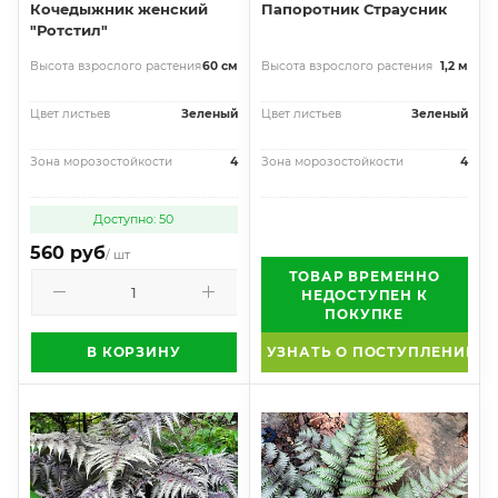
Кочедыжник женский
Папоротник Страусник
"Ротстил"
Высота взрослого растения
60 см
Высота взрослого растения
1,2 м
Цвет листьев
Зеленый
Цвет листьев
Зеленый
Зона морозостойкости
4
Зона морозостойкости
4
Доступно: 50
560 руб
/ шт
ТОВАР ВРЕМЕННО
НЕДОСТУПЕН К
ПОКУПКЕ
В КОРЗИНУ
УЗНАТЬ О ПОСТУПЛЕНИИ