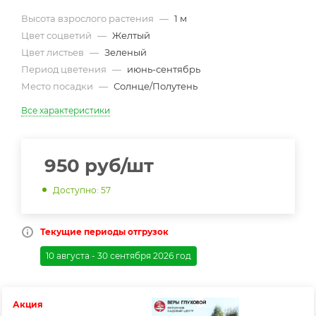
Высота взрослого растения
—
1 м
Цвет соцветий
—
Желтый
Цвет листьев
—
Зеленый
Период цветения
—
июнь-сентябрь
Место посадки
—
Солнце/Полутень
Все характеристики
950
руб
/шт
Доступно: 57
Текущие периоды отгрузок
10 августа - 30 сентября 2026 год
Акция