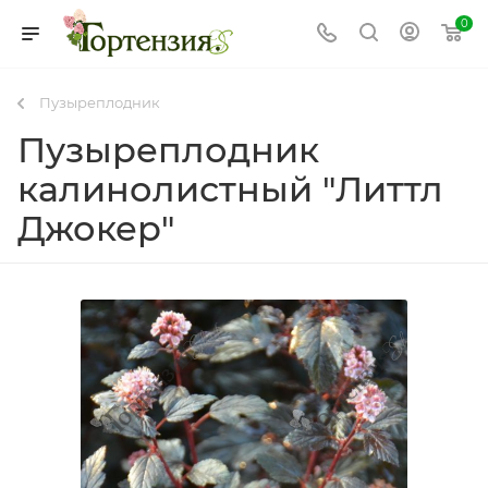
0
Пузыреплодник
Пузыреплодник
калинолистный "Литтл
Джокер"