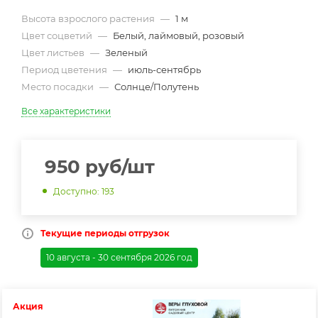
Высота взрослого растения
—
1 м
Цвет соцветий
—
Белый, лаймовый, розовый
Цвет листьев
—
Зеленый
Период цветения
—
июль-сентябрь
Место посадки
—
Солнце/Полутень
Все характеристики
950
руб
/шт
Доступно: 193
Текущие периоды отгрузок
10 августа - 30 сентября 2026 год
Акция