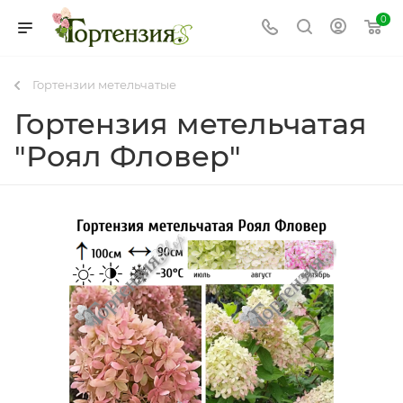
0
Гортензии метельчатые
Гортензия метельчатая
"Роял Фловер"