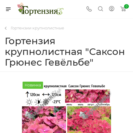
0
Гортензии крупнолистные
Гортензия
крупнолистная "Саксон
Грюнес Гевёльбе"
Новинка