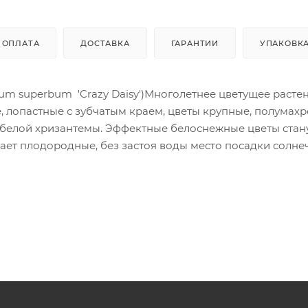
ОПЛАТА
ДОСТАВКА
ГАРАНТИИ
УПАКОВК
m superbum 'Crazy Daisy')Многолетнее цветущее расте
е, лопастные с зубчатым краем, цветы крупные, полумах
й белой хризантемы. Эффектные белоснежные цветы стан
ет плодородные, без застоя воды место посадки солне