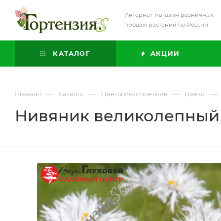
Интернет-магазин розничных
продаж растений по России
КАТАЛОГ
АКЦИИ
—
—
—
—
Главная
Каталог
Цветы многолетние
Цветы
Нивяник великолепный 