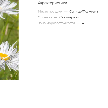
Характеристики
Место посадки
—
Солнце/Полутень
Обрезка
—
Санитарная
Зона морозостойкости
—
4