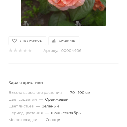
В ИЗБРАННОЕ
СРАВНИТЬ
Артикул:
00004406
Характеристики
Высота взрослого растения
—
70 - 100 см
Цвет соцветий
—
Оранжевый
Цвет листьев
—
Зеленый
Период цветения
—
июнь-сентябрь
Место посадки
—
Солнце