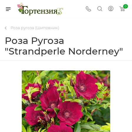
0
Роза ругоза (Шиповник)
Роза Ругоза
"Strandperle Norderney"