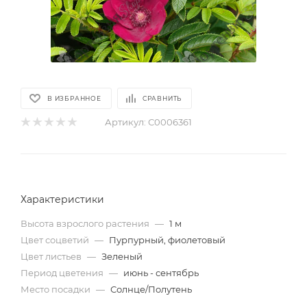
В ИЗБРАННОЕ
СРАВНИТЬ
Артикул:
С0006361
Характеристики
Высота взрослого растения
—
1 м
Цвет соцветий
—
Пурпурный, фиолетовый
Цвет листьев
—
Зеленый
Период цветения
—
июнь - сентябрь
Место посадки
—
Солнце/Полутень