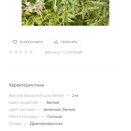
В ИЗБРАННОЕ
СРАВНИТЬ
Артикул:
С0009481
Характеристики
Высота взрослого растения
—
2 м
Цвет соцветий
—
Белый
Цвет листьев
—
Зеленый, белый
Место посадки
—
Солнце
Почва
—
Дренированная