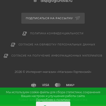
disp@vgluhova.ru
ПОДПИСАТЬСЯ НА РАССЫЛКУ
ПОЛИТИКА КОНФИДЕНЦИАЛЬНОСТИ
СОГЛАСИЕ НА ОБРАБОТКУ ПЕРСОНАЛЬНЫХ ДАННЫХ
СОГЛАСИЕ НА ПОЛУЧЕНИЕ ИНФОРМАЦИОННЫХ МАТЕРИАЛОВ
2026 © Интернет-магазин «Магазин Гортензий»
Мы используем cookie-файлы для сбора статистики, сохранения
Ваших настроек и улучшения работы сайта.
и
Разработка
продвижение сайта
Подробнее о политике
ТОВАР ВРЕМЕННО НЕДОСТУПЕН К ПОКУПКЕ