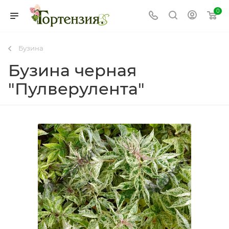
0
Бузина
Бузина черная
"Пулверулента"